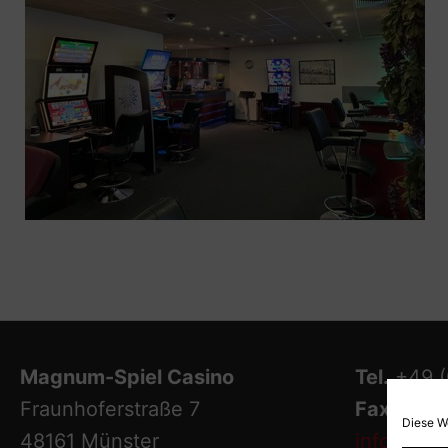
Magnum-Spiel Casino
Tel.
+49 (
Fraunhoferstraße 7
Fax
+49 (
Diese W
48161 Münster
info@mag